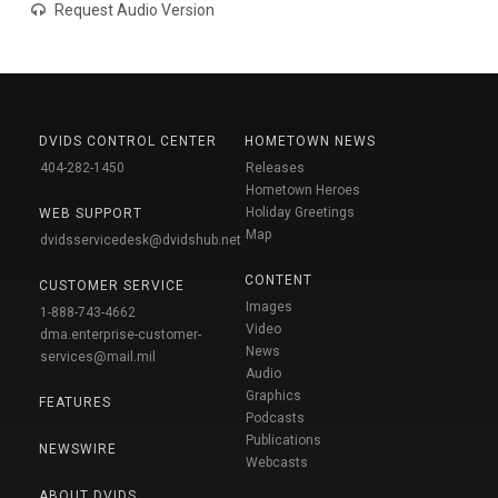
Request Audio Version
DVIDS CONTROL CENTER
HOMETOWN NEWS
404-282-1450
Releases
Hometown Heroes
Holiday Greetings
WEB SUPPORT
Map
dvidsservicedesk@dvidshub.net
CONTENT
CUSTOMER SERVICE
Images
1-888-743-4662
Video
dma.enterprise-customer-
News
services@mail.mil
Audio
Graphics
FEATURES
Podcasts
Publications
NEWSWIRE
Webcasts
ABOUT DVIDS