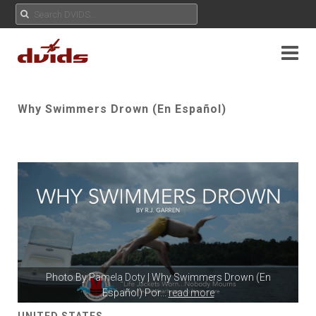
Why Swimmers Drown (En Español)
Photo By
Pamela Doty
| Why Swimmers Drown (En
Español) Por
...
read more