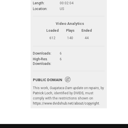
Length:
00:02:04
Location:
US
Video Analytics
Loaded
Plays
Ended
612
140
44
Downloads:
6
High-Res.
6
Downloads:
PUBLIC DOMAIN
This work,
Guajataca Dam update on repairs
, by
Patrick Loch
, identified by
DVIDS
, must
comply with the restrictions shown on
https://www.dvidshub.net/about/copyright
.