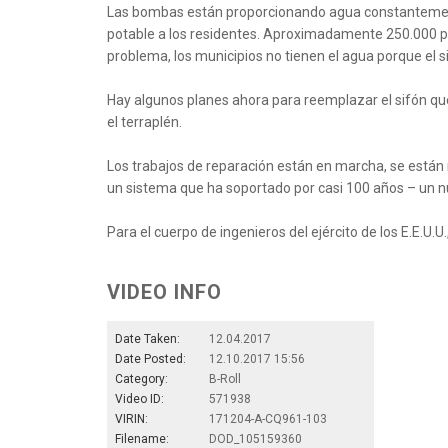
Las bombas están proporcionando agua constantement
potable a los residentes. Aproximadamente 250.000 pe
problema, los municipios no tienen el agua porque el s
Hay algunos planes ahora para reemplazar el sifón qu
el terraplén.
Los trabajos de reparación están en marcha, se están r
un sistema que ha soportado por casi 100 años – un n
Para el cuerpo de ingenieros del ejército de los E.E.U.U
VIDEO INFO
Date Taken:
12.04.2017
Date Posted:
12.10.2017 15:56
Category:
B-Roll
Video ID:
571938
VIRIN:
171204-A-CQ961-103
Filename:
DOD_105159360