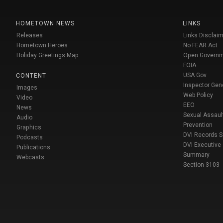
HOMETOWN NEWS
LINKS
Releases
Links Disclaim
Hometown Heroes
No FEAR Act
Holiday Greetings Map
Open Govern
FOIA
USA Gov
CONTENT
Inspector Gen
Images
Web Policy
Video
EEO
News
Sexual Assaul
Audio
Prevention
Graphics
DVI Records 
Podcasts
DVI Executive
Publications
Summary
Webcasts
Section 3103