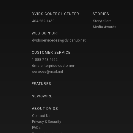
DVIDS CONTROL CENTER
STORIES
404-282-1450
Storytellers
Media Awards
WEB SUPPORT
dvidsservicedesk@dvidshub.net
CUSTOMER SERVICE
1-888-743-4662
dma.enterprise-customer-
services@mail.mil
FEATURES
NEWSWIRE
ABOUT DVIDS
Contact Us
Privacy & Security
FAQs