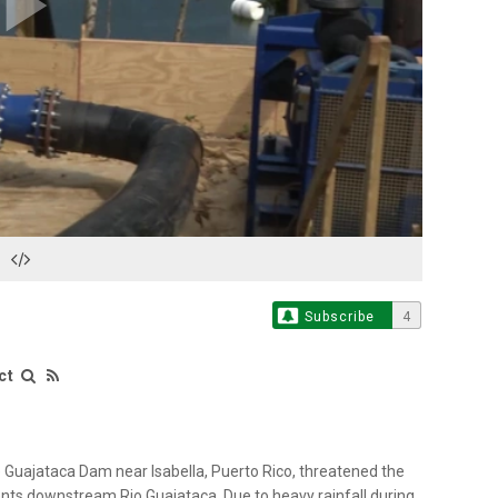
Play
Video
Subscribe
4
ct
Guajataca Dam near Isabella, Puerto Rico, threatened the
dents downstream Rio Guajataca. Due to heavy rainfall during