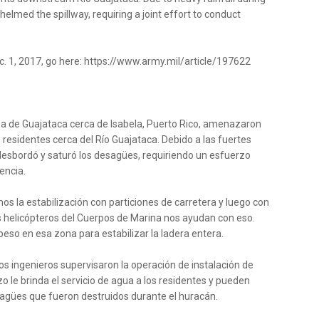
elmed the spillway, requiring a joint effort to conduct
c. 1, 2017, go here: https://www.army.mil/article/197622
a de Guajataca cerca de Isabela, Puerto Rico, amenazaron
e residentes cerca del Río Guajataca. Debido a las fuertes
 desbordó y saturó los desagües, requiriendo un esfuerzo
encia.
s la estabilización con particiones de carretera y luego con
s helicópteros del Cuerpos de Marina nos ayudan con eso.
o en esa zona para estabilizar la ladera entera.
os ingenieros supervisaron la operación de instalación de
o le brinda el servicio de agua a los residentes y pueden
sagües que fueron destruidos durante el huracán.