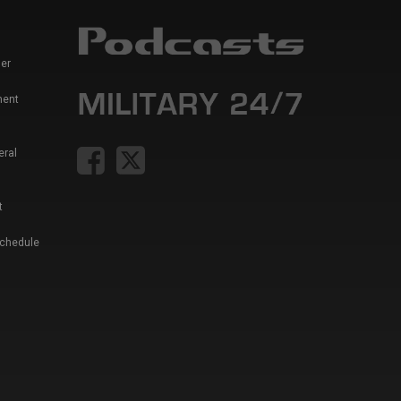
er
ment
eral
t
Schedule